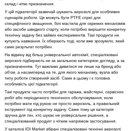
склад і чітке призначення.
У цій підкатегорії зазвичай шукають аерозолі для особливих
сценаріїв роботи. Це можуть бути PTFE спреї для
специфічного змащення, білі мастила для окремих механізмів
або засоби швидкого старту, коли потрібно вирішити конкретну
технічну задачу без зайвих експериментів. Такі продукти не
купують навмання. Їх обирають тоді, коли вже зрозуміло, який
саме результат потрібен.
На відміну від більш універсальної автохімії, спеціалізовані
аерозолі підбирають не за загальною категорією догляду, а за
призначенням. Тут важливо дивитися не лише на бренд або
об’єм, а насамперед на те, для якого механізму, вузла або
типу роботи створений засіб. Саме в цьому і є головна
особливість цієї підкатегорії.
Такі продукти часто потрібні для гаража, майстерні, сервісних
робіт або періодичного технічного обслуговування, коли
потрібно мати під рукою не просто аерозоль, а правильний
інструмент під конкретну задачу. Саме тому ця категорія
зручна для тих, хто шукає не універсальне рішення, а
спеціалізований продукт з чітким напрямом застосування.
У каталозі IOI Market зібрані спеціалізовані технічні аерозолі