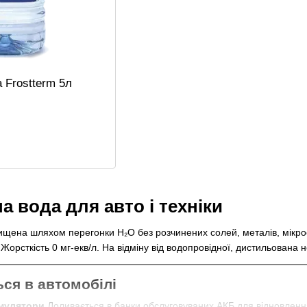
 Frostterm 5л
 вода для авто і техніки
щена шляхом перегонки H₂O без розчинених солей, металів, мікроо
Жорсткість 0 мг-екв/л. На відміну від водопровідної, дистильована 
ься в автомобілі
умулятори
Доливається в банки обслуговуваних АКБ для відновлення