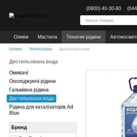
Перейти до основного контенту
(0800) 40-30-80
(044
Оливи
Мастила
Технічні рідини
Автокосмети
Головна
Технічні рідини
Дистильована вода
Дистильована вода
Омивачі
Охолоджуючі рідини
Гальмівна рідина
Дистильована вода
Рідина для каталізаторів Ad
Blue
Бренд