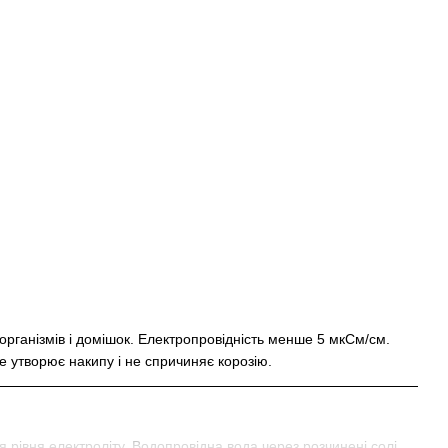
рганізмів і домішок. Електропровідність менше 5 мкСм/см.
не утворює накипу і не спричиняє корозію.
 рівня електроліту. Водопровідна вода через розчинені солі