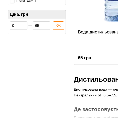
1
FrostTerm
Ціна, грн
Від Ціна, грн
До Ціна, грн
ОК
Вода дистильована
65 грн
Дистильована
Дистильована вода — очи
Нейтральний pH 6.5–7.5. 
Де застосовуєт
Свинцево-кислотні ак