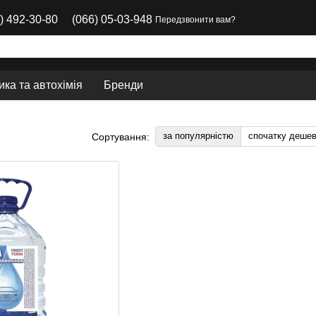
) 492-30-80
(066) 05-03-948
Передзвонити вам?
ка та автохімія
Бренди
за популярністю
спочатку деше
Сортування: