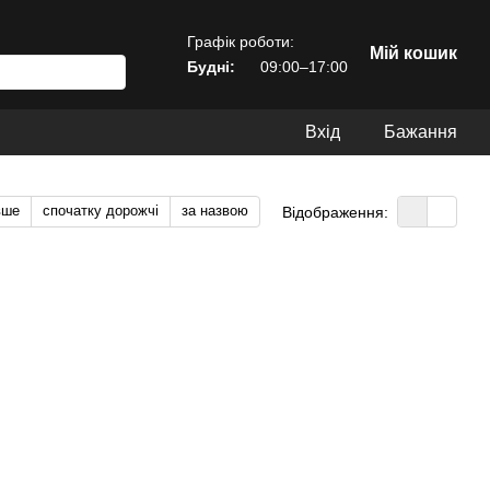
Графік роботи:
Мій кошик
Будні:
09:00–17:00
Вхід
Бажання
вше
спочатку дорожчі
за назвою
Відображення: