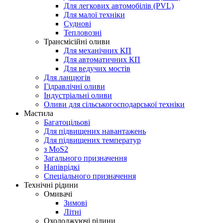
Для легкових автомобілів (PVL)
Для малої техніки
Суднові
Тепловозні
Трансмісійні оливи
Для механічних КП
Для автоматичних КП
Для ведучих мостів
Для ланцюгів
Гідравлічні оливи
Індустріальні оливи
Оливи для сільськогосподарської техніки
Мастила
Багатоцільові
Для підвищених навантажень
Для підвищених температур
з MoS2
Загального призначення
Напіврідкі
Спеціального призначення
Технічні рідини
Омивачі
Зимові
Літні
Охолоджуючі рідини