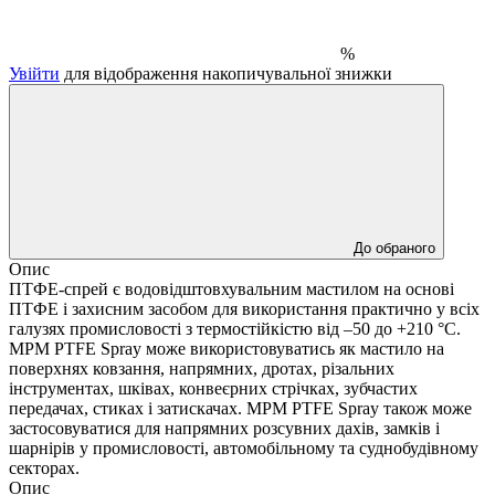
%
Увійти
для відображення накопичувальної знижки
До обраного
Опис
ПТФЕ-спрей є водовідштовхувальним мастилом на основі
ПТФЕ і захисним засобом для використання практично у всіх
галузях промисловості з термостійкістю від –50 до +210 °C.
MPM PTFE Spray може використовуватись як мастило на
поверхнях ковзання, напрямних, дротах, різальних
інструментах, шківах, конвеєрних стрічках, зубчастих
передачах, стиках і затискачах. MPM PTFE Spray також може
застосовуватися для напрямних розсувних дахів, замків і
шарнірів у промисловості, автомобільному та суднобудівному
секторах.
Опис