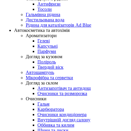
Антифризи
Тосоли
Гальмівна рідина
Дистильована вода
Рідина для каталізаторів Ad Blue
Автокосметика та автохімія
Ароматизатори
Гелеві
Капсульні
Парфуми
Догляд за кузовом
Поліроль
Твердий віск
Автошампунь
Мікрофібра та серветки
Догляд за склом
Антизапотівач та антидощ
Очисники та розморозка
Очисники
Гальм
Карбюратора
Очисники кондиціонера
Внутрішній догляд салону
Оббивка та килим
Шини та диски