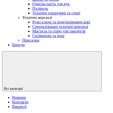
Очисна паста для рук
Поліроль
Технічні очищувачі та спреї
Технічні аерозолі
Рідкі ключі та перетворювачі іржі
Спеціалізовані технічні аерозолі
Мастила та спреї для ланцюгів
Силіконові та інші
Присадки
Бренди
Всі категорії
Новини
Контакти
Вакансії