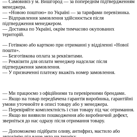
— Самовивіз у м. Вишгород — за попереднім підтвердженням
менеджера.
— «Новою поштою» по Україні — за тарифами перевізника.
— Відправлення замовлення здійснюється після
підтвердження менеджером.
— Доставка по Україні, окрім тимчасово окупованих
територій.
— Готівкою або карткою при отриманні у відділенні «Нової
пошти».
— Безготівкова оплата за реквізитами.
— Реквізити для оплати менеджер надсилає після
підтвердження замовлення.
— У призначенні платежу вкажіть номер замовлення.
— Ми працюємо з офіційними та перевіреними брендами.
— Якщо на товар передбачена гарантія виробника, гарантійні
умови уточнюйте в описі товару або у менеджера.
— Перевіряйте комплектність і стан товару під час отримання.
— Якщо ви виявили пошкодження або виробничий дефект,
зверніться до нас одразу після отримання товару.
— Допоможемо підібрати оливу, антифриз, мастило або
автохімію під ваше авто чи техніку.