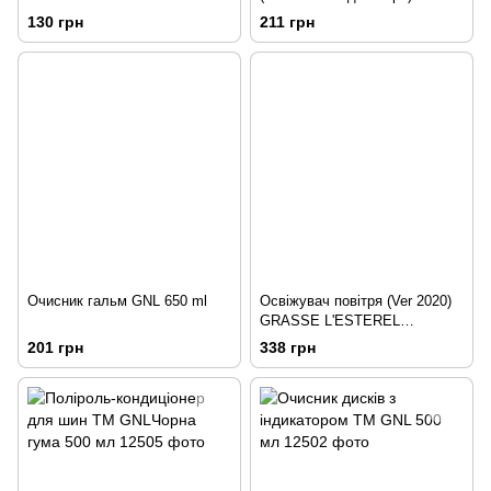
JASMINE 4.3 ml (0.15oz) +1
0,7 кг
130 грн
211 грн
Extra
Очисник гальм GNL 650 ml
Освіжувач повітря (Ver 2020)
GRASSE L'ESTEREL
FIRENZE IRIS 110ml (Eng-Esp
201 грн
338 грн
PKG)