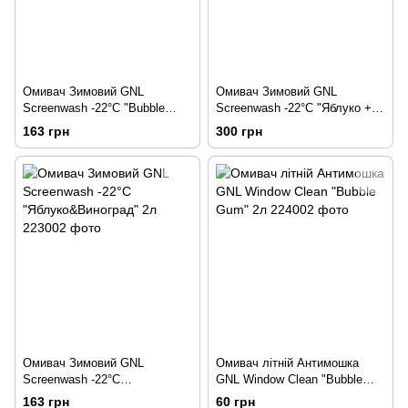
Омивач Зимовий GNL
Омивач Зимовий GNL
Screenwash -22°C "Bubble
Screenwash -22°C "Яблуко +
Gum" 2л
Виноград" 4л
163 грн
300 грн
Омивач Зимовий GNL
Омивач літній Антимошка
Screenwash -22°C
GNL Window Clean "Bubble
"Яблуко&Виноград" 2л
Gum" 2л
163 грн
60 грн