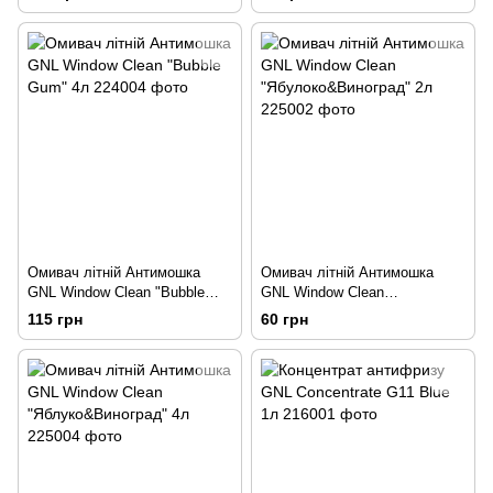
Омивач літній Антимошка
Омивач літній Антимошка
GNL Window Clean "Bubble
GNL Window Clean
Gum" 4л
"Ябулоко&Виноград" 2л
115 грн
60 грн