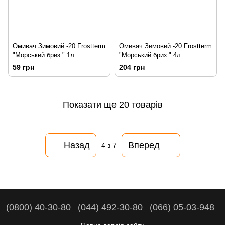
Омивач Зимовий -20 Frostterm
Омивач Зимовий -20 Frostterm
"Морський бриз " 1л
"Морський бриз " 4л
59 грн
204 грн
Показати ще 20 товарів
Назад
Вперед
4
з 7
(0800) 40-30-80
(044) 492-30-80
(066) 05-03-948