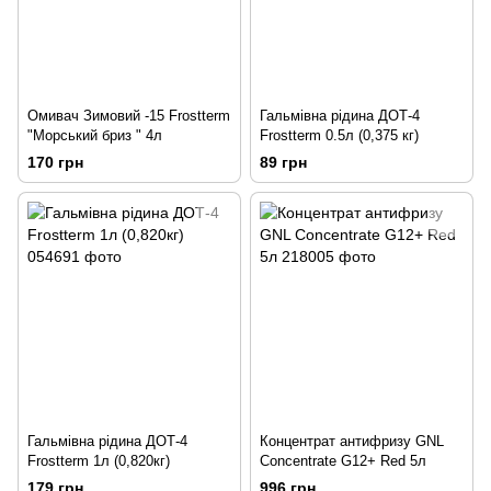
Омивач Зимовий -15 Frostterm
Гальмівна рідина ДОТ-4
"Морський бриз " 4л
Frostterm 0.5л (0,375 кг)
170 грн
89 грн
Гальмівна рідина ДОТ-4
Концентрат антифризу GNL
Frostterm 1л (0,820кг)
Concentrate G12+ Red 5л
179 грн
996 грн