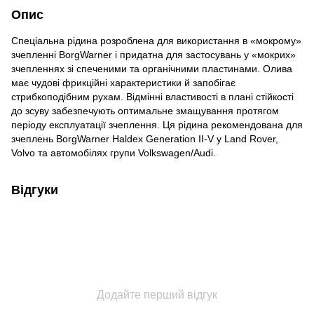
Опис
Спеціальна рідина розроблена для використання в «мокрому»
зчепленні BorgWarner і придатна для застосувань у «мокрих»
зчепленнях зі спеченими та органічними пластинами. Олива
має чудові фрикційні характеристики й запобігає
стрибкоподібним рухам. Відмінні властивості в плані стійкості
до зсуву забезпечують оптимальне змащування протягом
періоду експлуатації зчеплення. Ця рідина рекомендована для
зчеплень BorgWarner Haldex Generation II-V у Land Rover,
Volvo та автомобілях групи Volkswagen/Audi.
Відгуки
Додайте перший відгук