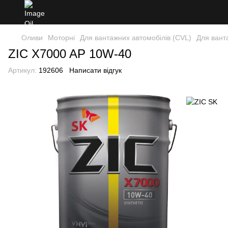
Оливи
Моторні
Для вантажних автомобілів (CVL)
Для вант
ZIC X7000 AP 10W-40
Артикул:
192606
Написати відгук