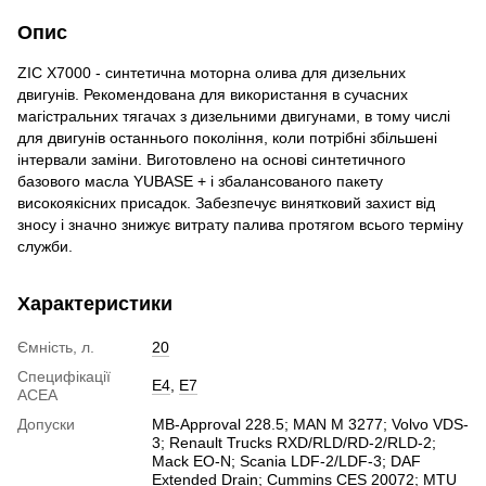
Опис
ZIC X7000 - синтетична моторна олива для дизельних
двигунів. Рекомендована для використання в сучасних
магістральних тягачах з дизельними двигунами, в тому числі
для двигунів останнього покоління, коли потрібні збільшені
інтервали заміни. Виготовлено на основі синтетичного
базового масла YUBASE + і збалансованого пакету
високоякісних присадок. Забезпечує винятковий захист від
зносу і значно знижує витрату палива протягом всього терміну
служби.
Характеристики
Ємність, л.
20
Специфікації
E4
,
E7
ACEA
Допуски
MB-Approval 228.5; MAN M 3277; Volvo VDS-
3; Renault Trucks RXD/RLD/RD-2/RLD-2;
Mack EO-N; Scania LDF-2/LDF-3; DAF
Extended Drain; Cummins CES 20072; MTU