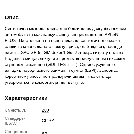
Опис
Синтетична моторна олива для бензинових двигунів легкових
автомобілів та має найсучаснішу специфікацію по API SN-
PLUS . Виготовлена на основі власної синтетичної базової
оливи і збалансованого пакету присадок. У відповідності до
вимог ILSAC GF-5 і GM dexos1 Gen2 знижує витрату палива,
Надійно захищає двигуни з прямим вприскуванням і високим
ступенем стиснення (GDI, TFSI і т.п.). Сприяє усуненню
випадків передчасного займання суміші (LSPI). Запобігає
корозійному зносу, нейтралізуючи активні кислоти, що
утворюються в камері згоряння двигуна.
Характеристики
Ємність, л.
200
Стандарти
GF-6A
ILSAC
Специфікації
SP