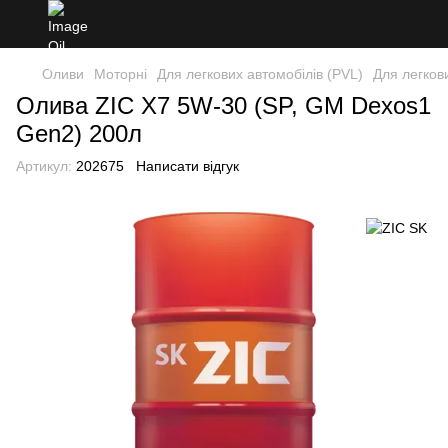
Оливи
Моторні
Для легкових автомобілів (PVL)
Для легков
Олива ZIC X7 5W-30 (SP, GM Dexos1
Gen2) 200л
Артикул:
202675
Написати відгук