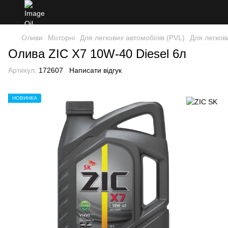
Оливи
Моторні
Для легкових автомобілів (PVL)
Для легков
Олива ZIC X7 10W-40 Diesel 6л
Артикул:
172607
Написати відгук
НОВИНКА