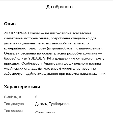
До обраного
Опис
ZIC X7 10W-40 Diesel — це високоякісна всесезонна
синтетична моторна олива, розроблена спеціально для
дизельних двигунів легкових автомобілів та легкого
комерційного транспорту (мікроавтобусів, позашляховиків).
Олива виготовлена на основі власної розробки компанії —
базової оливи YUBASE VHVI з додаванням сучасного пакету
присадок. Особливості: Адаптована до дизельного палива
українських стандартів, має високі миючі властивості та
забезпечує надійне змащування при високих навантаженнях.
Характеристики
Ємність, л.
6
Тип двигуна
Дизель
,
Турбодизель
Тип основи
Синтетичне