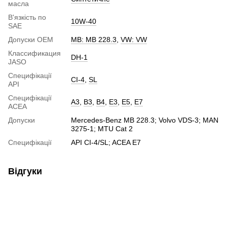
масла
В'язкість по
10W-40
SAE
Допуски ОЕМ
MB: MB 228.3
,
VW: VW
Классификация
DH-1
JASO
Специфікації
CI-4
,
SL
API
Специфікації
A3
,
B3
,
B4
,
E3
,
E5
,
E7
ACEA
Допуски
Mercedes-Benz MB 228.3; Volvo VDS-3; MAN
3275-1; MTU Cat 2
Специфікації
API CI-4/SL; ACEA E7
Відгуки