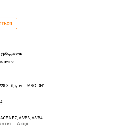
иться
Турбодизель
тетичне
28.3
,
Другие: JASO DH1
4
, ACEA E7, A3/B3, A3/B4
антія
Акції