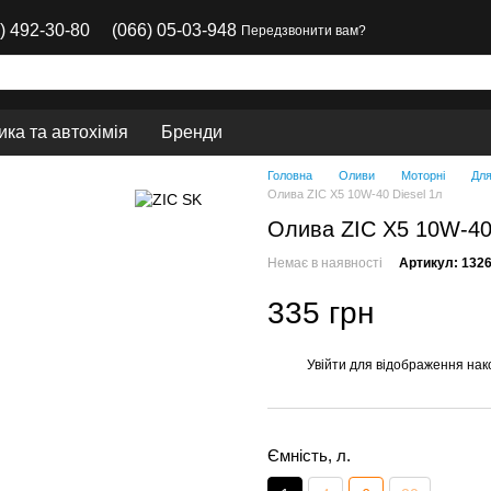
) 492-30-80
(066) 05-03-948
Передзвонити вам?
ка та автохімія
Бренди
Головна
Оливи
Моторні
Для
Олива ZIC X5 10W-40 Diesel 1л
Олива ZIC X5 10W-40 
Немає в наявності
Артикул: 132
335 грн
Увійти
для відображення нак
%
Ємність, л.