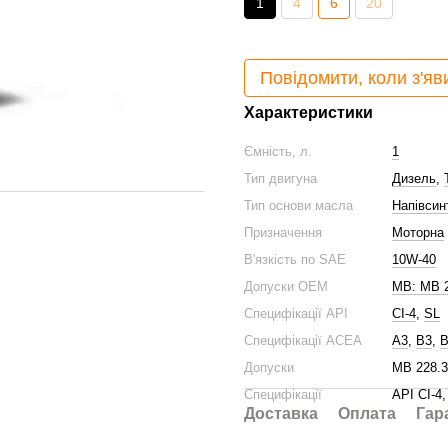
1
4
6
20
Повідомити, коли з'яв
Характеристики
Ємність, л.
1
Тип двигуна
Дизель
,
Тип основи масла
Напівсин
Призначення
Моторна
В'язкість по SAE
10W-40
Допуски ОЕМ
MB: MB 2
Специфікації API
CI-4
,
SL
Специфікації ACEA
A3
,
B3
,
B
Допуски
MB 228.3
Специфікації
API CI-4
Доставка
Оплата
Гар