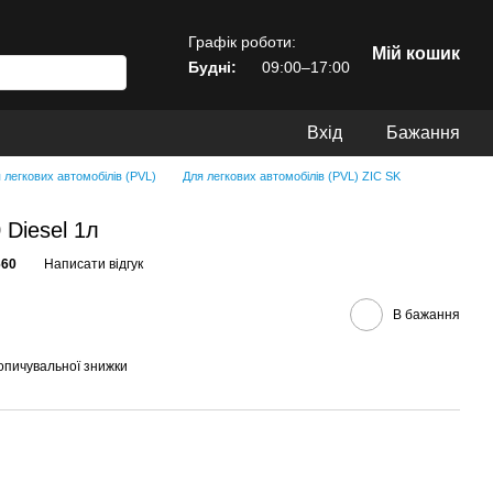
Графік роботи:
Мій кошик
Будні:
09:00–17:00
Вхід
Бажання
 легкових автомобілів (PVL)
Для легкових автомобілів (PVL) ZIC SK
Diesel 1л
660
Написати відгук
В бажання
опичувальної знижки