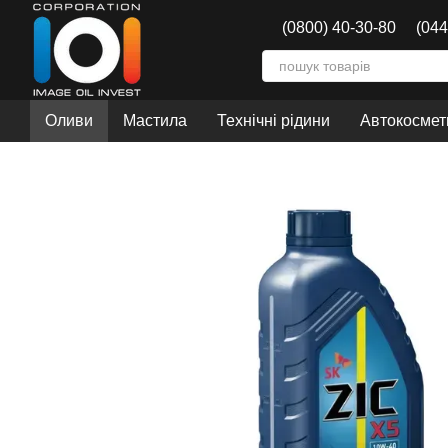
Перейти до основного контенту
(0800) 40-30-80
(044
Оливи
Мастила
Технічні рідини
Автокосмети