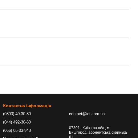
Контактна інформація
(0800) 40-30-80
contact@ioi.com.ua
(044) 492-30-80
07301 , Київська обл., м.
(066) 05-03-948
Вишгород, абонентська скринька
61