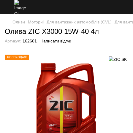
Оливи
Моторні
Для вантажних автомобілів (CVL)
Для вант
Олива ZIC X3000 15W-40 4л
Артикул:
162601
Написати відгук
РОЗПРОДАЖ