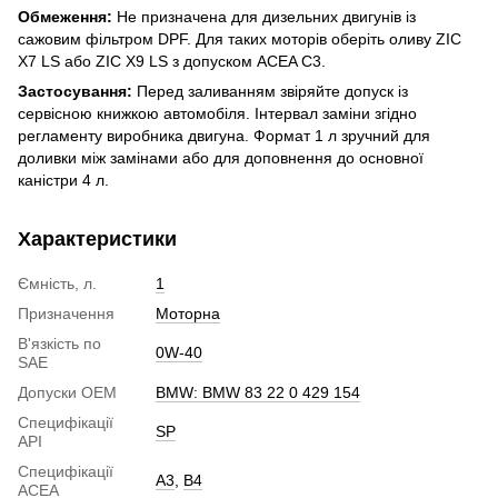
Обмеження:
Не призначена для дизельних двигунів із
сажовим фільтром DPF. Для таких моторів оберіть оливу ZIC
X7 LS або ZIC X9 LS з допуском ACEA C3.
Застосування:
Перед заливанням звіряйте допуск із
сервісною книжкою автомобіля. Інтервал заміни згідно
регламенту виробника двигуна. Формат 1 л зручний для
доливки між замінами або для доповнення до основної
каністри 4 л.
Характеристики
Ємність, л.
1
Призначення
Моторна
В'язкість по
0W-40
SAE
Допуски ОЕМ
BMW: BMW 83 22 0 429 154
Специфікації
SP
API
Специфікації
A3
,
B4
ACEA