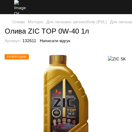
Оливи
Моторні
Для легкових автомобілів (PVL)
Для легков
Олива ZIC TOP 0W-40 1л
Артикул:
132611
Написати відгук
РОЗПРОДАЖ