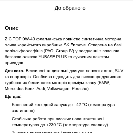
До обраного
Опис
ZIC TOP 0W-40 флагманська повністю синтетична моторна
олива корейського виробника SK Enmove. Створена на базі
поліальфаолефінів (PAO, Group IV) у поєднанні з власною
базовою оливою YUBASE PLUS та сучасним пакетом
присадок.
Для кого:
Бензинові та дизельні двигуни легкових авто, SUV
та спорткарів. Особливо підходить для високопродуктивних
турбованих бензинових моторів преміум-класу (BMW,
Mercedes-Benz, Audi, Volkswagen, Porsche).
Що дає:
Впевнений холодний запуск до –42 °C (температура
застигання)
Стабільна робота при високих навантаженнях і
температурах до +230 °C (температура спалаху)