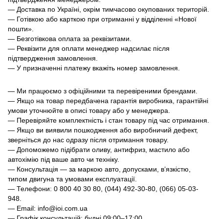
— Доставка по Україні, окрім тимчасово окупованих територій.
— Готівкою або карткою при отриманні у відділенні «Нової
пошти».
— Безготівкова оплата за реквізитами.
— Реквізити для оплати менеджер надсилає після
підтвердження замовлення.
— У призначенні платежу вкажіть номер замовлення.
— Ми працюємо з офіційними та перевіреними брендами.
— Якщо на товар передбачена гарантія виробника, гарантійні
умови уточнюйте в описі товару або у менеджера.
— Перевіряйте комплектність і стан товару під час отримання.
— Якщо ви виявили пошкодження або виробничий дефект,
зверніться до нас одразу після отримання товару.
— Допоможемо підібрати оливу, антифриз, мастило або
автохімію під ваше авто чи техніку.
— Консультація — за маркою авто, допусками, в’язкістю,
типом двигуна та умовами експлуатації.
— Телефони: 0 800 40 30 80, (044) 492-30-80, (066) 05-03-
948.
— Email: info@ioi.com.ua
— Графік консультацій: будні 09:00–17:00.