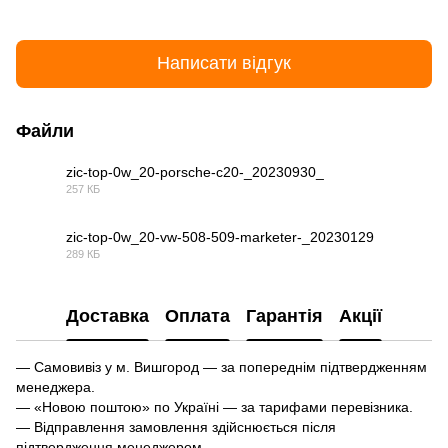
Написати відгук
Файли
zic-top-0w_20-porsche-c20-_20230930_
257 КБ
PDF
zic-top-0w_20-vw-508-509-marketer-_20230129
289 КБ
PDF
Доставка
Оплата
Гарантія
Акції
— Самовивіз у м. Вишгород — за попереднім підтвердженням
менеджера.
— «Новою поштою» по Україні — за тарифами перевізника.
— Відправлення замовлення здійснюється після
підтвердження менеджером.