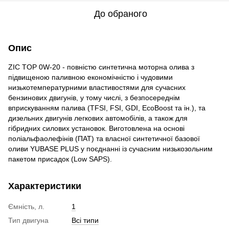
До обраного
Опис
ZIC TOP 0W-20 - повністю синтетична моторна олива з
підвищеною паливною економічністю і чудовими
низькотемпературними властивостями для сучасних
бензинових двигунів, у тому числі, з безпосереднім
вприскуванням палива (TFSI, FSI, GDI, EcoBoost та ін.), та
дизельних двигунів легкових автомобілів, а також для
гібридних силових установок. Виготовлена на основі
поліальфаолефінів (ПАТ) та власної синтетичної базової
оливи YUBASE PLUS у поєднанні із сучасним низькозольним
пакетом присадок (Low SAPS).
Характеристики
Ємність, л.
1
Тип двигуна
Всі типи