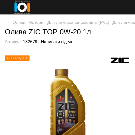
Оливи
Моторні
Для легкових автомобілів (PVL)
Для легков
Олива ZIC TOP 0W-20 1л
Артикул:
132679
Написати відгук
РОЗПРОДАЖ