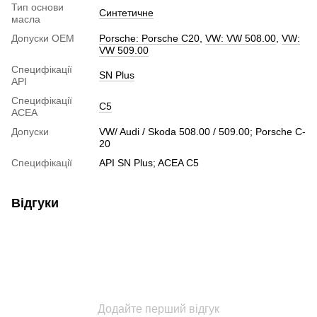
Тип основи
Синтетичне
масла
Допуски ОЕМ
Porsche: Porsche C20
,
VW: VW 508.00
,
VW:
VW 509.00
Специфікації
SN Plus
API
Специфікації
C5
ACEA
Допуски
VW/ Audi / Skoda 508.00 / 509.00; Porsche C-
20
Специфікації
API SN Plus; ACEA C5
Відгуки
Додайте перший відгук