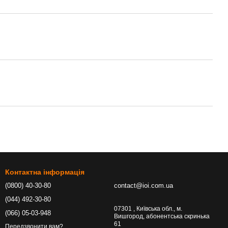
Контактна інформація
(0800) 40-30-80
contact@ioi.com.ua
(044) 492-30-80
07301 , Київська обл., м.
(066) 05-03-948
Вишгород, абонентська скринька
61
Передзвонити вам?