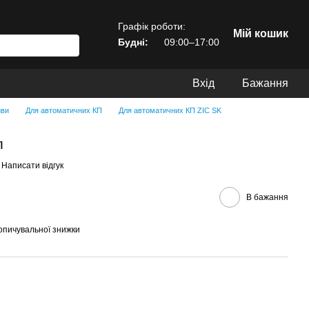
Графік роботи:
Мій кошик
Будні:
09:00–17:00
Вхід
Бажання
иви
Для автоматичних КП
Для автоматичних КП ZIC SK
л
Написати відгук
В бажання
опичувальної знижки