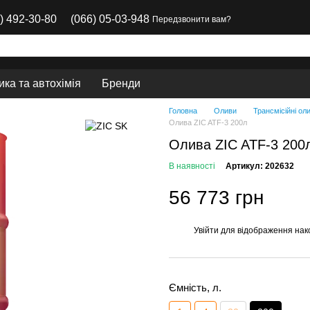
) 492-30-80
(066) 05-03-948
Передзвонити вам?
ка та автохімія
Бренди
Головна
Оливи
Трансмісійні ол
Олива ZIC ATF-3 200л
Олива ZIC ATF-3 200
В наявності
Артикул: 202632
56 773 грн
Увійти
для відображення нак
%
Ємність, л.