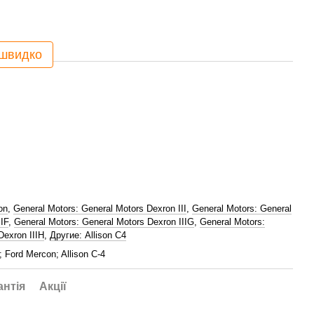
 швидко
on
,
General Motors: General Motors Dexron III
,
General Motors: General
IF
,
General Motors: General Motors Dexron IIIG
,
General Motors:
Dexron IIIH
,
Другие: Allison C4
 Ford Mercon; Allison C-4
антія
Акції