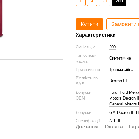
1
4
20
200
Купити
Замовити
Характеристики
Ємність, л.
200
Тип основи
Синтетичне
масла
Призначення
Трансмісійна
В'язкість по
Dexron III
SAE
Допуски
Ford: Ford Merc
ОЕМ
Motors Dexron II
General Motors 
Допуски
GM Dexron III H;
Специфікації
ATF-III
Доставка
Оплата
Гар