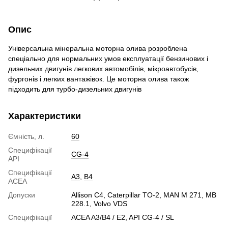
Опис
Універсальна мінеральна моторна олива розроблена
спеціально для нормальних умов експлуатації бензинових і
дизельних двигунів легкових автомобілів, мікроавтобусів,
фургонів і легких вантажівок. Це моторна олива також
підходить для турбо-дизельних двигунів
Характеристики
Ємність, л.
60
Специфікації
CG-4
API
Специфікації
A3
,
B4
ACEA
Допуски
Allison C4, Caterpillar TO-2, MAN M 271, MB
228.1, Volvo VDS
Специфікації
ACEA A3/B4 / E2, API CG-4 / SL