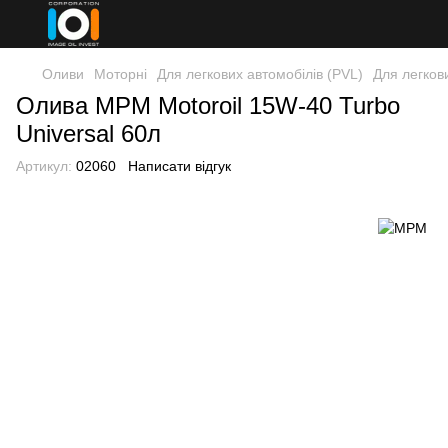
Оливи
Моторні
Для легкових автомобілів (PVL)
Для легков
Олива MPM Motoroil 15W-40 Turbo
Universal 60л
Артикул:
02060
Написати відгук