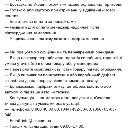
— Доставка по Україні, окрім тимчасово окупованих територій.
— Готівкою або карткою при отриманні у відділенні «Нової
пошти».
— Безготівкова оплата за реквізитами.
— Реквізити для оплати менеджер надсилає після
підтвердження замовлення.
— У призначенні платежу вкажіть номер замовлення.
— Ми працюємо з офіційними та перевіреними брендами.
— Якщо на товар передбачена гарантія виробника, гарантійні
умови уточнюйте в описі товару або у менеджера.
— Перевіряйте комплектність і стан товару під час отримання.
— Якщо ви виявили пошкодження або виробничий дефект,
зверніться до нас одразу після отримання товару.
— Допоможемо підібрати оливу, антифриз, мастило або
автохімію під ваше авто чи техніку.
— Консультація — за маркою авто, допусками, в’язкістю,
типом двигуна та умовами експлуатації.
— Телефони: 0 800 40 30 80, (044) 492-30-80, (066) 05-03-
948.
— Email: info@ioi.com.ua
— Графік консультацій: будні 09:00–17:00.