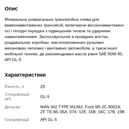
Опис
Мінеральна універсальна трансмісійна олива для
важконавантажених трансмісій, включаючи високонавантажені
осі і гіпоїдні передачі з підвищеним тиском та ударними
навантаженнями. Застосовуєтьсяя в провідних мостах,
роздавальних коробках, маслонаповнених рульових
механізмах легкових і вантажних автомобілів, а також іншої
мобільної техніки, де рекомендовані масла рівня SAE 80W-90,
API GL-5
Характеристики
Ємність, л.
20
Специфікації
GL-5
API
Допуски
MAN 342 TYPE M1/M2; Ford SR-2C-9002A,
ZF TE-ML 05A, 07A, 12E, 16B, 16C, 17B, 19B
Специфікації
API GL-5