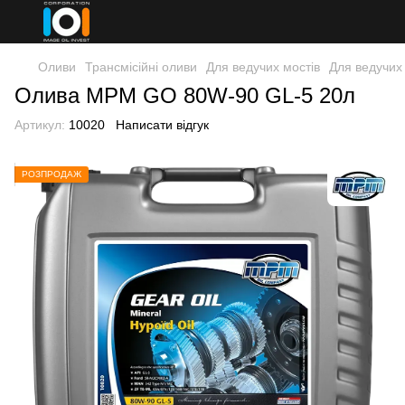
Оливи
Трансмісійні оливи
Для ведучих мостів
Для ведучих
Олива MPM GO 80W-90 GL-5 20л
Артикул:
10020
Написати відгук
РОЗПРОДАЖ