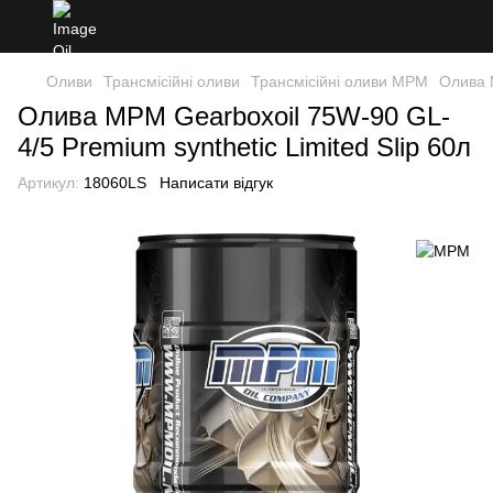
Оливи
Трансмісійні оливи
Трансмісійні оливи MPM
Олива M
Олива MPM Gearboxoil 75W-90 GL-
4/5 Premium synthetic Limited Slip 60л
Артикул:
18060LS
Написати відгук