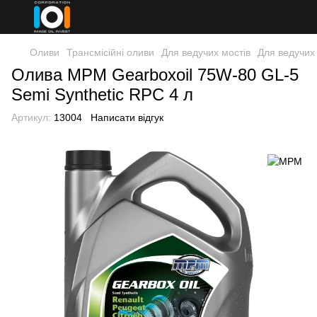
Оливи
Трансмісійні оливи
Для ведучих мостів
Для ведучих
Олива MPM Gearboxoil 75W-80 GL-5
Semi Synthetic RPC 4 л
Артикул:
13004
Написати відгук