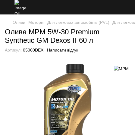
Оливи
Моторні
Для легкових автомобілів (PVL)
Для легков
Олива MPM 5W-30 Premium
Synthetic GM Dexos II 60 л
Артикул:
05060DEX
Написати відгук