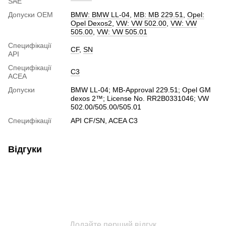
SAE
Допуски ОЕМ
BMW: BMW LL-04
,
MB: MB 229.51
,
Opel:
Opel Dexos2
,
VW: VW 502.00
,
VW: VW
505.00
,
VW: VW 505.01
Специфікації
CF
,
SN
API
Специфікації
C3
ACEA
Допуски
BMW LL-04; MB-Approval 229.51; Opel GM
dexos 2™; License No. RR2B0331046; VW
502.00/505.00/505.01
Специфікації
API CF/SN, ACEA C3
Відгуки
Додайте перший відгук