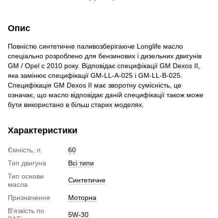
Опис
Повністю синтетичне паливозберігаюче Longlife масло
спеціально розроблено для бензинових і дизельних двигунів
GМ / Opel c 2010 року. Відповідає специфікації GМ Dexos II,
яка замінює специфікації GM-LL-A-025 і GM-LL-B-025.
Специфікація GМ Dexos II має зворотну сумісність, це
означає, що масло відповідає даній специфікації також може
бути використано в більш старих моделях.
Характеристики
Ємність, л.
60
Тип двигуна
Всі типи
Тип основи
Синтетичне
масла
Призначення
Моторна
В'язкість по
5W-30