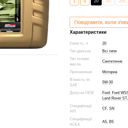
1
5
20
60
205
Повідомити, коли з'яв
Характеристики
Ємність, л.
20
Тип двигуна
Всі типи
Тип основи
Синтетичне
масла
Призначення
Моторна
В'язкість по
5W-30
SAE
Допуски ОЕМ
Ford: Ford WS
Land Rover ST
Специфікації
CF
,
SN
API
Специфікації
A5
,
B5
ACEA