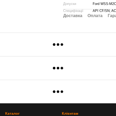
Допуски
Ford WSS-M2C9
Специфікації
API CF/SN; A
Доставка
Оплата
Гар
Каталог
Клієнтам