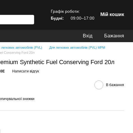
Графік роботи:
Мій кошик
Будні:
09:00–17:00
Вхід
Бажання
 легкових автомобілів (PVL)
Для легкових автомобілів (PVL) MPM
el Conserving Ford 20л
ium Synthetic Fuel Conserving Ford 20л
20E
Написати відгук
В бажання
опичувальної знижки