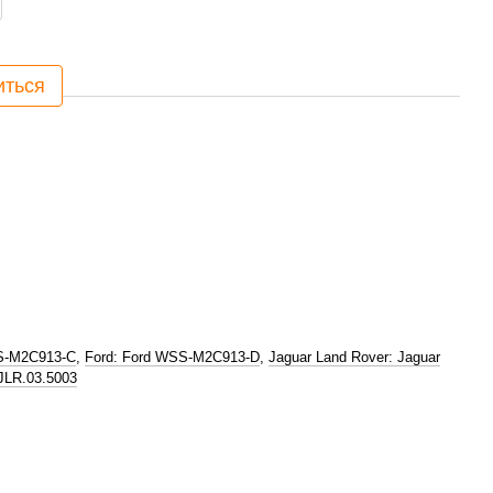
иться
S-M2C913-C
,
Ford: Ford WSS-M2C913-D
,
Jaguar Land Rover: Jaguar
JLR.03.5003