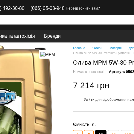
) 492-30-80
(066) 05-03-948
Передзвонити вам?
ка та автохімія
Бренди
Головна
Оливи
Моторні
Для
Олива MPM 5W-30 Premium Synthetic Fu
Олива MPM 5W-30 Prem
Немає в наявності
Артикул: 050
7 214 грн
Увійти
для відображення нак
%
Ємність, л.