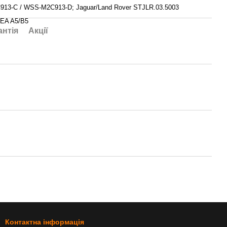
13-C / WSS-M2C913-D; Jaguar/Land Rover STJLR.03.5003
CEA A5/B5
антія
Акції
Контактна інформація