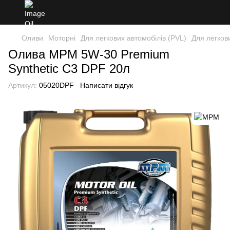
Оливи
Моторні
Для легкових автомобілів (PVL)
Для легков
Олива MPM 5W-30 Premium
Synthetic C3 DPF 20л
Артикул:
05020DPF
Написати відгук