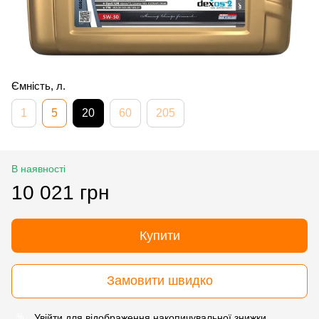
Ємність, л.
1
5
20
60
205
В наявності
10 021 грн
Купити
Замовити швидко
Увійти
для відображення накопичувальної знижки
%