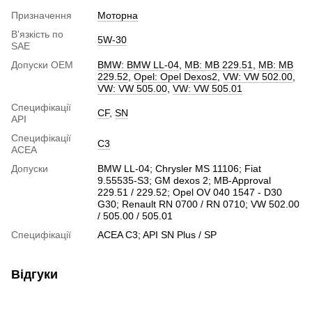
Призначення
Моторна
В'язкість по
5W-30
SAE
Допуски ОЕМ
BMW: BMW LL-04
,
MB: MB 229.51
,
MB: MB
229.52
,
Opel: Opel Dexos2
,
VW: VW 502.00
,
VW: VW 505.00
,
VW: VW 505.01
Специфікації
CF
,
SN
API
Специфікації
C3
ACEA
Допуски
BMW LL-04; Chrysler MS 11106; Fiat
9.55535-S3; GM dexos 2; MB-Approval
229.51 / 229.52; Opel OV 040 1547 - D30
G30; Renault RN 0700 / RN 0710; VW 502.00
/ 505.00 / 505.01
Специфікації
ACEA C3; API SN Plus / SP
Відгуки