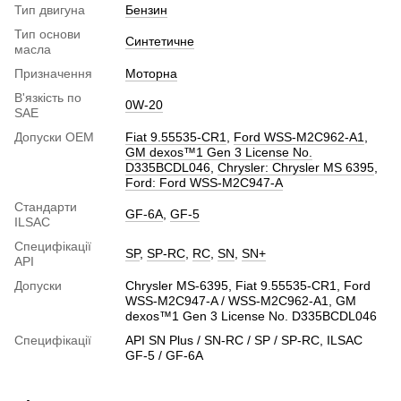
Тип двигуна
Бензин
Тип основи
Синтетичне
масла
Призначення
Моторна
В'язкість по
0W-20
SAE
Допуски ОЕМ
Fiat 9.55535-CR1
,
Ford WSS-M2C962-A1
,
GM dexos™1 Gen 3 License No.
D335BCDL046
,
Chrysler: Chrysler MS 6395
,
Ford: Ford WSS-M2C947-A
Стандарти
GF-6A
,
GF-5
ILSAC
Специфікації
SP
,
SP-RC
,
RC
,
SN
,
SN+
API
Допуски
Chrysler MS-6395, Fiat 9.55535-CR1, Ford
WSS-M2C947-A / WSS-M2C962-A1, GM
dexos™1 Gen 3 License No. D335BCDL046
Специфікації
API SN Plus / SN-RC / SP / SP-RC, ILSAC
GF-5 / GF-6A