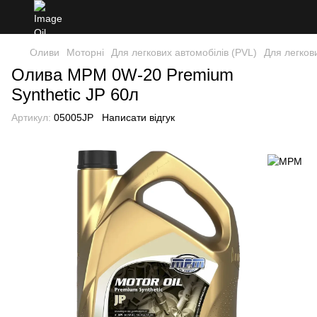
Оливи
Моторні
Для легкових автомобілів (PVL)
Для легков
Олива MPM 0W-20 Premium
Synthetic JP 60л
Артикул:
05005JP
Написати відгук