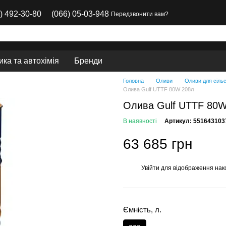
) 492-30-80
(066) 05-03-948
Передзвонити вам?
ка та автохімія
Бренди
Головна
Оливи
Оливи для сільс
Олива Gulf UTTF 80W 208л
Олива Gulf UTTF 80
В наявності
Артикул: 551643103
63 685 грн
Увійти
для відображення нак
%
Ємність, л.