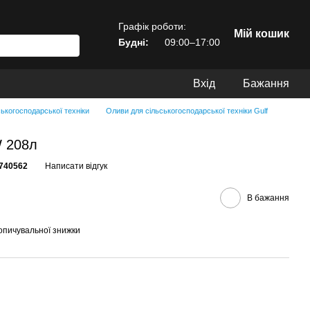
Графік роботи:
Мій кошик
Будні:
09:00–17:00
Вхід
Бажання
ькогосподарської техніки
Оливи для сільськогосподарської техніки Gulf
W 208л
740562
Написати відгук
В бажання
опичувальної знижки