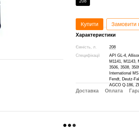
208
Купити
Замовити
Характеристики
Ємність, л.
208
Специфікації
API GL-4, Allis
M1141, M1143, M
3506, 3508, 350
International M
Fendt, Deutz-Fa
AGCO Q-186, ZF
Доставка
Оплата
Гар