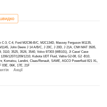
 швидко
on C-3, C-4, Ford M2C86-B/C, M2C134D, Massey Ferguson M1135,
1145, John Deere J 14 A/B/C, J 20C, J 20D, J 21A, CNH MAT 3505,
9, 3110, 3525, 3526, 3540, Volvo 97303 (WB101), Jl Case/ Case
S 1206/1207/1209/1210, Kubota UDT Fluid, Valtra G2-08, G2 -B10,
hr, Komatsu, Landini, Claas/Renault, SAME, AGCO Powerfluid 821 XL,
 03E, 06K, 17E, 21F
антія
Акції