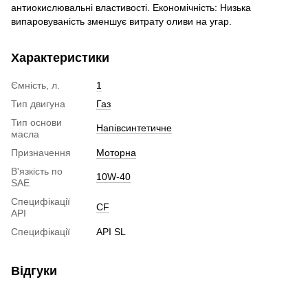
антиокислювальні властивості. Економічність: Низька
випаровуваність зменшує витрату оливи на угар.
Характеристики
Ємність, л.
1
Тип двигуна
Газ
Тип основи
Напівсинтетичне
масла
Призначення
Моторна
В'язкість по
10W-40
SAE
Специфікації
CF
API
Специфікації
API SL
Відгуки