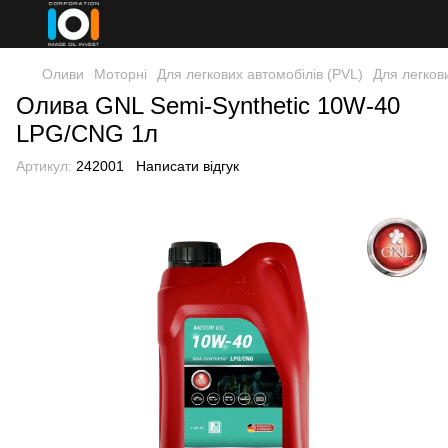
Оливи
Моторні
Для легкових автомобілів (PVL)
Для легков
Олива GNL Semi-Synthetic 10W-40
LPG/CNG 1л
Артикул:
242001
Написати відгук