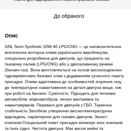
До обраного
Опис
GNL Semi-Synthetic 10W-40 LPG/CNG — це напівсинтетична
всесезонна моторна олива українського виробництва,
спеціально розроблена для двигунів, що працюють на
газовому паливі (LPG/CNG) або у двопаливному режимі
(бензин-газ). Вона виготовляється на основі високоіндексних
гідрокрекінгових базових олив з додаванням сучасного пакету
присадок. Олива адаптована до особливостей згоряння газу,
де температурне навантаження на деталі двигуна вище, ніж
при роботі на бензині. Сумісність: Підходить для легкових
автомобілів, мікроавтобусів, легких вантажівок та
навантажувачів. Переваги для двигунів з ГБО. Термічна
стабільність:Запобігає утворенню високотемпературних
відкладень, характерних для газових двигунів. Захист
клапанів:Спеціальний пакет присадок мінімізує знос клапанів
та їхніх сідел. Чистота двигуна: Має високі мийні та