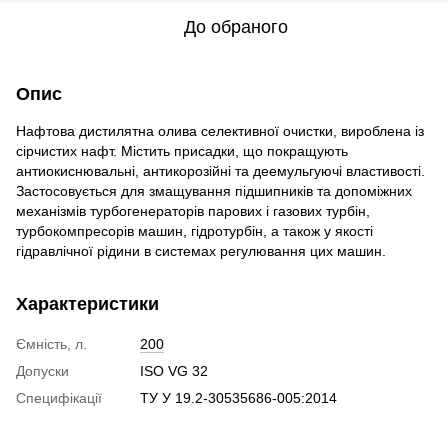
До обраного
Опис
Нафтова дистилятна олива селективної очистки, вироблена із
сірчистих нафт. Містить присадки, що покращують
антиокиснювальні, антикорозійні та деемульгуючі властивості.
Застосовується для змащування підшипників та допоміжних
механізмів турбогенераторів парових і газових турбін,
турбокомпресорів машин, гідротурбін, а також у якості
гідравлічної рідини в системах регулювання цих машин.
Характеристики
Ємність, л.
200
Допуски
ISO VG 32
Специфікації
ТУ У 19.2-30535686-005:2014