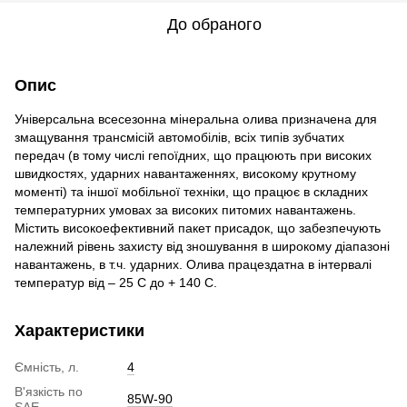
До обраного
Опис
Універсальна всесезонна мінеральна олива призначена для
змащування трансмісій автомобілів, всіх типів зубчатих
передач (в тому числі гепоїдних, що працюють при високих
швидкостях, ударних навантаженнях, високому крутному
моменті) та іншої мобільної техніки, що працює в складних
температурних умовах за високих питомих навантажень.
Містить високоефективний пакет присадок, що забезпечують
належний рівень захисту від зношування в широкому діапазоні
навантажень, в т.ч. ударних. Олива працездатна в інтервалі
температур від – 25 С до + 140 С.
Характеристики
Ємність, л.
4
В'язкість по
85W-90
SAE