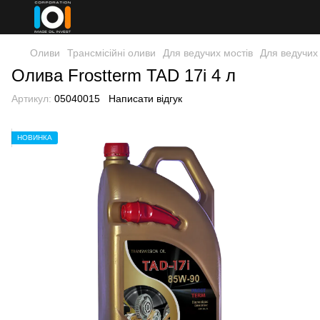
Оливи
Трансмісійні оливи
Для ведучих мостів
Для ведучих
Олива Frostterm TAD 17i 4 л
Артикул:
05040015
Написати відгук
НОВИНКА