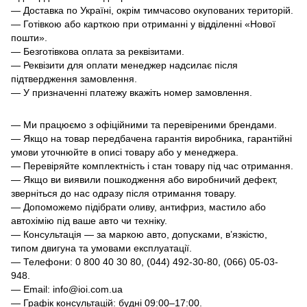
— Доставка по Україні, окрім тимчасово окупованих територій.
— Готівкою або карткою при отриманні у відділенні «Нової
пошти».
— Безготівкова оплата за реквізитами.
— Реквізити для оплати менеджер надсилає після
підтвердження замовлення.
— У призначенні платежу вкажіть номер замовлення.
— Ми працюємо з офіційними та перевіреними брендами.
— Якщо на товар передбачена гарантія виробника, гарантійні
умови уточнюйте в описі товару або у менеджера.
— Перевіряйте комплектність і стан товару під час отримання.
— Якщо ви виявили пошкодження або виробничий дефект,
зверніться до нас одразу після отримання товару.
— Допоможемо підібрати оливу, антифриз, мастило або
автохімію під ваше авто чи техніку.
— Консультація — за маркою авто, допусками, в’язкістю,
типом двигуна та умовами експлуатації.
— Телефони: 0 800 40 30 80, (044) 492-30-80, (066) 05-03-
948.
— Email: info@ioi.com.ua
— Графік консультацій: будні 09:00–17:00.