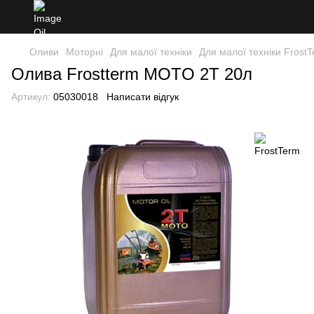
Оливи
Моторні
Для малої техніки
Для малої техніки Frost
Олива Frostterm MOTO 2T 20л
Артикул:
05030018
Написати відгук