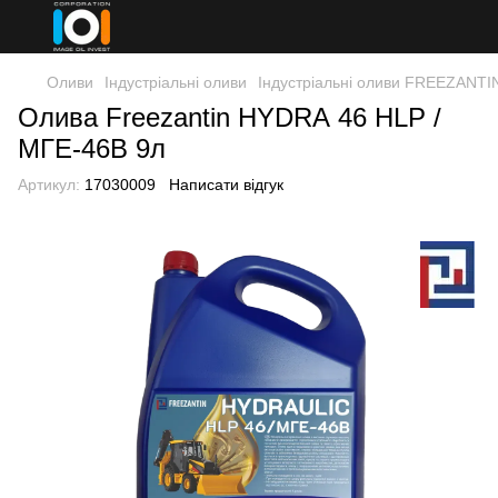
Оливи
Індустріальні оливи
Індустріальні оливи FREEZANTI
Олива Freezantin HYDRА 46 НLP /
МГЕ-46В 9л
Артикул:
17030009
Написати відгук