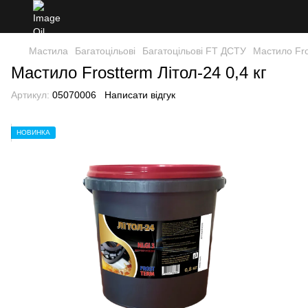
Мастила
Багатоцільові
Багатоцільові FT ДСТУ
Мастило Fro
Мастило Frostterm Літол-24 0,4 кг
Артикул:
05070006
Написати відгук
НОВИНКА