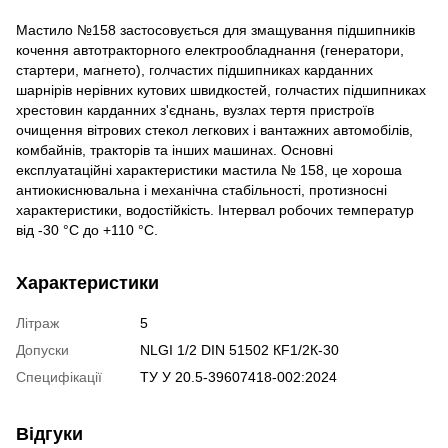
Мастило №158 застосовується для змащування підшипників
кочення автотракторного електрообладнання (генератори,
стартери, магнето), голчастих підшипниках карданних
шарнірів нерівних кутових швидкостей, голчастих підшипниках
хрестовин карданних з'єднань, вузлах тертя пристроїв
очищення вітрових стекол легкових і вантажних автомобілів,
комбайнів, тракторів та інших машинах. Основні
експлуатаційні характеристики мастила № 158, це хороша
антиокиснювальна і механічна стабільності, протизносні
характеристики, водостійкість. Інтервал робочих температур
від -30 °С до +110 °С.
Характеристики
Літраж
5
Допуски
NLGI 1/2 DIN 51502 КF1/2К-30
Специфікації
ТУ У 20.5-39607418-002:2024
Відгуки