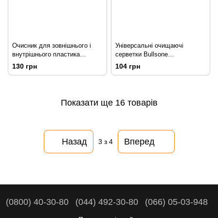
Очисник для зовнішнього і
Універсальні очищаючі
внутрішнього пластика
серветки Bullsone
Bullsone 550 мл
FIRSTCLASS MULTI
130 грн
104 грн
PURPOSE CLEANER WIPES
70 шт
Показати ще 16 товарів
Назад
Вперед
3
з 4
(0800) 40-30-80
(044) 492-30-80
(066) 05-03-948