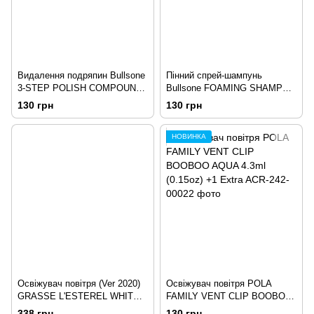
Видалення подряпин Bullsone
Пінний спрей-шампунь
3-STEP POLISH COMPOUND
Bullsone FOAMING SHAMPOO
MINI KIT 25g*3(0.88oz*3)
550ml(18.60oz)
130 грн
130 грн
НОВИНКА
Освіжувач повітря (Ver 2020)
Освіжувач повітря POLA
GRASSE L'ESTEREL WHITE
FAMILY VENT CLIP BOOBOO
LILY MUSK 110ml (Eng-Esp
AQUA 4.3ml (0.15oz) +1 Extra
338 грн
130 грн