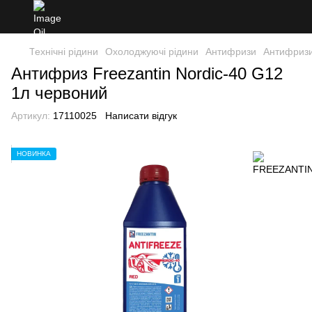
Технічні рідини
Охолоджуючі рідини
Антифризи
Антифриз
Антифриз Freezantin Nordic-40 G12
1л червоний
Артикул:
17110025
Написати відгук
НОВИНКА