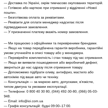
— Доставка по Україні, окрім тимчасово окупованих територій.
— Готівкою або карткою при отриманні у відділенні «Нової
пошти».
— Безготівкова оплата за реквізитами.
— Реквізити для оплати менеджер надсилає після
підтвердження замовлення.
— У призначенні платежу вкажіть номер замовлення.
— Ми працюємо з офіційними та перевіреними брендами.
— Якщо на товар передбачена гарантія виробника, гарантійні
умови уточнюйте в описі товару або у менеджера.
— Перевіряйте комплектність і стан товару під час отримання.
— Якщо ви виявили пошкодження або виробничий дефект,
зверніться до нас одразу після отримання товару.
— Допоможемо підібрати оливу, антифриз, мастило або
автохімію під ваше авто чи техніку.
— Консультація — за маркою авто, допусками, в’язкістю,
типом двигуна та умовами експлуатації.
— Телефони: 0 800 40 30 80, (044) 492-30-80, (066) 05-03-
948.
— Email: info@ioi.com.ua
— Графік консультацій: будні 09:00–17:00.