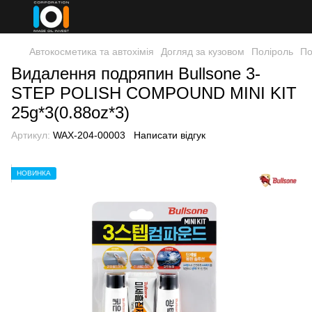
Автокосметика та автохімія
Догляд за кузовом
Поліроль
По
Видалення подряпин Bullsone 3-
STEP POLISH COMPOUND MINI KIT
25g*3(0.88oz*3)
Артикул:
WAX-204-00003
Написати відгук
НОВИНКА