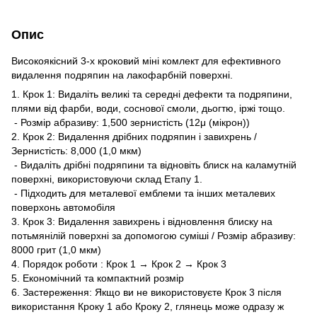
Опис
Високоякісний 3-х кроковий міні комлект для ефективного
видалення подряпин на лакофарбній поверхні.
1. Крок 1: Видаліть великі та середні дефекти та подряпини,
плями від фарби, води, соснової смоли, дьогтю, іржі тощо.
- Розмір абразиву: 1,500 зернистість (12μ (мікрон))
2. Крок 2: Видалення дрібних подряпин і завихрень /
Зернистість: 8,000 (1,0 мкм)
- Видаліть дрібні подряпини та відновіть блиск на каламутній
поверхні, використовуючи склад Етапу 1.
- Підходить для металевої емблеми та інших металевих
поверхонь автомобіля
3. Крок 3: Видалення завихрень і відновлення блиску на
потьмянілій поверхні за допомогою суміші / Розмір абразиву:
8000 грит (1,0 мкм)
4. Порядок роботи : Крок 1 → Крок 2 → Крок 3
5. Економічний та компактний розмір
6. Застереження: Якщо ви не використовуєте Крок 3 після
використання Кроку 1 або Кроку 2, глянець може одразу ж