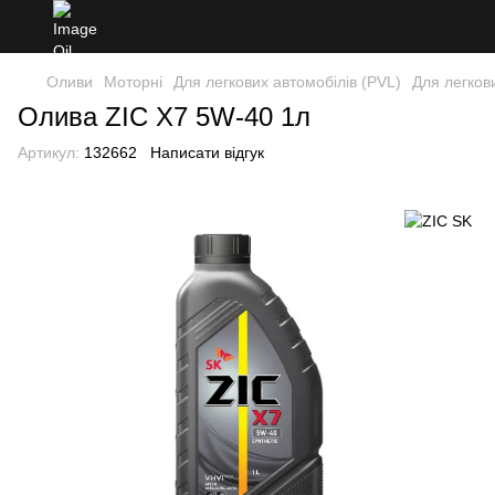
Оливи
Моторні
Для легкових автомобілів (PVL)
Для легков
Олива ZIC X7 5W-40 1л
Артикул:
132662
Написати відгук