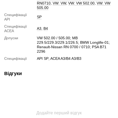
RN0710
,
VW: VW
,
VW: VW 502.00
,
VW: VW
505.00
Специфікації
SP
API
Специфікації
A3
,
B4
ACEA
Допуски
VW 502.00 / 505.00; MB
229.5/229.3/229.1/226.5; BMW Longlife-01;
Renault-Nissan RN 0700 / 0710; PSA B71
2296
Специфікації
API SP; ACEA A3/B4 A3/B3
Відгуки
Додайте перший відгук