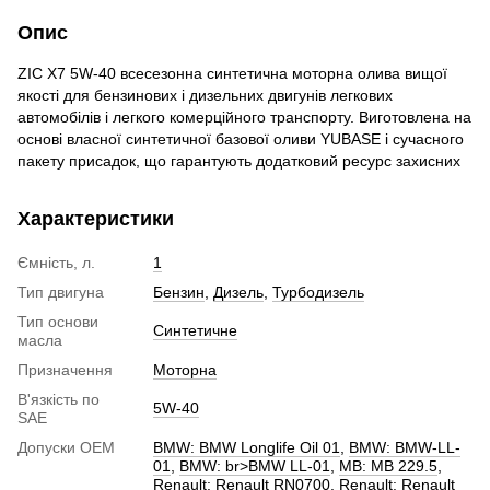
Опис
ZIC X7 5W-40 всесезонна синтетична моторна олива вищої
якості для бензинових і дизельних двигунів легкових
автомобілів і легкого комерційного транспорту. Виготовлена на
основі власної синтетичної базової оливи YUBASE і сучасного
пакету присадок, що гарантують додатковий ресурс захисних
Характеристики
Ємність, л.
1
Тип двигуна
Бензин
,
Дизель
,
Турбодизель
Тип основи
Синтетичне
масла
Призначення
Моторна
В'язкість по
5W-40
SAE
Допуски ОЕМ
BMW: BMW Longlife Oil 01
,
BMW: BMW-LL-
01
,
BMW: br>BMW LL-01
,
MB: MB 229.5
,
Renault: Renault RN0700
,
Renault: Renault