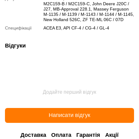
M2C159-B / M2C159-C, John Deere J20C /
J27, MB-Approval 228.1, Massey Ferguson
M-1135 / M-1139 / M-1143 / M-1144 / M-1145,
New Holland 526C, ZF TE-ML 06C / 07D
Специфікації
ACEA E3, API CF-4 / CG-4 / GL-4
Відгуки
Додайте перший відгук
Написати відгук
Доставка
Оплата
Гарантія
Акції