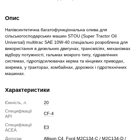
Опис
Напівсинтетична багатофункціональна олива для
сільськогосподарських машин STOU (Super Tractor Oil
Universal) multitrac SAE 10W-40 спеціально розроблена для
використання в дизельних двигунах, трансмісіях, механізмах
відбору потужності, гальмах мокрого типу, гідравлічних
системах, гідропідсилювачах керма та кінцевих приводах,
зокрема, у тракторах, комбайнах, дорожніх і гідротехнічних
машинах.
Характеристики
Ємність, л.
20
Специфікації
CF-4
API
Специфікації
E3
ACEA
Допуски
Allison C4, Ford M2C134-C / M2C134-D /