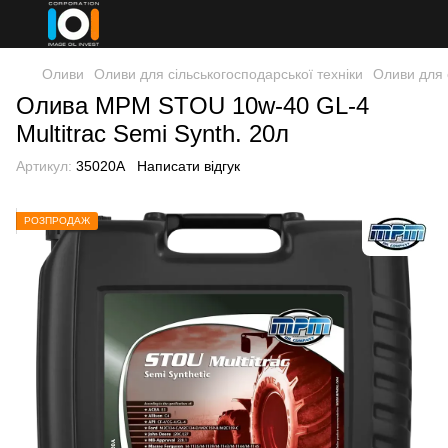
Оливи
Оливи для сільськогосподарської техніки
Оливи для 
Олива MPM STOU 10w-40 GL-4
Multitrac Semi Synth. 20л
Артикул:
35020A
Написати відгук
РОЗПРОДАЖ