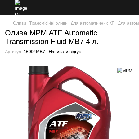
Оливи
Трансмісійні оливи
Для автоматичних КП
Для авто
Олива MPM ATF Automatic
Transmission Fluid MB7 4 л.
Артикул:
16004MB7
Написати відгук