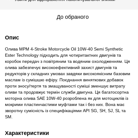
До обраного
Опис
Олива MPM 4-Stroke Motorcycle Oil 10W-40 Semi Synthetic
Ester Technology підходить для чотиритактних двигунів та
коробок передач з повітряним та водяним охолодженням. Ця
олива забезпечує високоефективний захист двигунів та
редукторів у складних умовах завдяки високоякісним базовим
маслам із сумішшю ефіру. Поєднання виняткових добавок
проти зносу/тертя та змащуваності суміші зменшує витрату
оливи та продовжує термін служби двигуна. Ця багатосортна
моторна олива SAE 10W-40 розроблена як для мотоциклів із
мокрими пластинчастими муфтами так і без них. Вона має
зворотну сумісність із специфікаціями API SG, SH, SJ, SL та
SM.
Характеристики