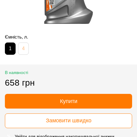
Ємність, л.
1
4
В наявності
658 грн
Купити
Замовити швидко
Увійти
для відображення накопичувальної знижки
%