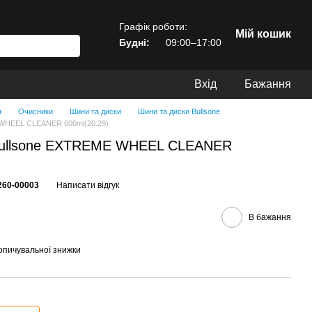
Графік роботи:
Мій кошик
Будні:
09:00–17:00
Вхід
Бажання
я
Очисники
Шини та диски
Шини та диски Bullsone
 WHEEL CLEANER 600ml(20.29)
 Bullsone EXTREME WHEEL CLEANER
260-00003
Написати відгук
В бажання
опичувальної знижки