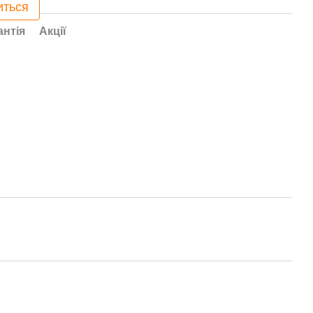
иться
антія
Акції