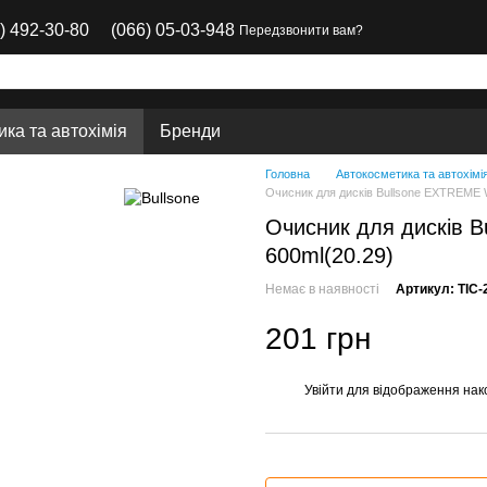
) 492-30-80
(066) 05-03-948
Передзвонити вам?
ка та автохімія
Бренди
Головна
Автокосметика та автохімі
Очисник для дисків Bullsone EXTREME
Очисник для дисків
600ml(20.29)
Немає в наявності
Артикул: TIC-
201 грн
Увійти
для відображення нак
%