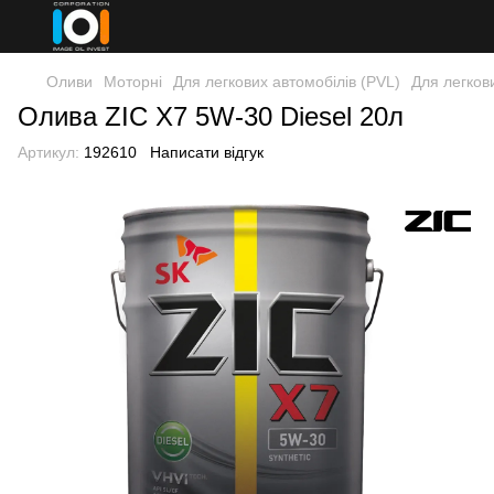
Оливи
Моторні
Для легкових автомобілів (PVL)
Для легков
Олива ZIC X7 5W-30 Diesel 20л
Артикул:
192610
Написати відгук