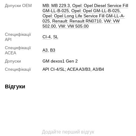
Допуски ОЕМ
MB: MB 229.3
,
Opel: Opel Diesel Service Fill
GM-LL-B-025
,
Opel: Opel GM-LL-B-025
,
Opel: Opel Long Life Service Fill GM-LL-A-
025
,
Renault: Renault RN0710
,
VW: VW
502.00
,
VW: VW 505.00
Специфікації
CI-4
,
SL
API
Специфікації
A3
,
B3
ACEA
Допуски
GM dexos1 Gen 2
Специфікації
API CI-4/SL; ACEA A3/B3, A3/B4
Відгуки
Додайте перший відгук