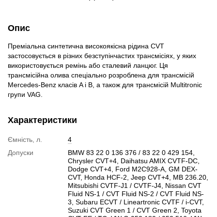
Опис
Преміальна синтетична високоякісна рідина CVT
застосовується в різних безступінчастих трансмісіях, у яких
використовується ремінь або сталевий ланцюг. Ця
трансмісійна олива спеціально розроблена для трансмісій
Mercedes-Benz класів A і B, а також для трансмісій Multitronic
групи VAG.
Характеристики
Ємність, л.
4
Допуски
BMW 83 22 0 136 376 / 83 22 0 429 154,
Chrysler CVT+4, Daihatsu AMIX CVTF-DC,
Dodge CVT+4, Ford M2C928-A, GM DEX-
CVT, Honda HCF-2, Jeep CVT+4, MB 236.20,
Mitsubishi CVTF-J1 / CVTF-J4, Nissan CVT
Fluid NS-1 / CVT Fluid NS-2 / CVT Fluid NS-
3, Subaru ECVT / Lineartronic CVTF / i-CVT,
Suzuki CVT Green 1 / CVT Green 2, Toyota