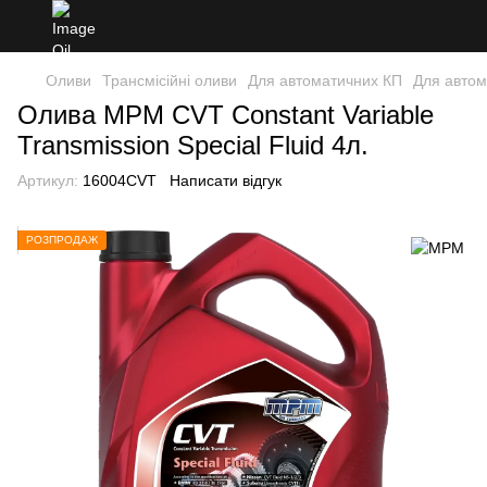
Оливи
Трансмісійні оливи
Для автоматичних КП
Для авто
Олива MPM CVT Constant Variable
Transmission Special Fluid 4л.
Артикул:
16004CVT
Написати відгук
РОЗПРОДАЖ