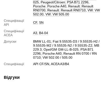
025
,
Peugeot/Citroen: PSA B71 2296
,
Porsche: Porsche A40
,
Renault: Renault
RN0700
,
Renault: Renault RN0710
,
VW: VW
502.00
,
VW: VW 505.00
Специфікації
CF
,
SN
API
Специфікації
A3
,
B4-04
ACEA
Допуски
BMW LL-01; Fiat 9.55535-D3 / 9.55535-H2 /
9.55535-M2 / 9.55535-N2 / 9.55535-Z2; MB
229.3; Opel/GM GM-LL-B-025; PSA B71
2296; Porsche A40; Renault RN 0700 / RN
0710; VW 502.00 / 505.00
Специфікації
API CF/SN, ACEA A3/B4
Відгуки