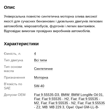
Опис
Універсальна повністю синтетична моторна олива високої
якості для сучасних бензинових і дизельних двигунів легкових
автомобілів, мікроавтобусів, фургонів і легких вантажівок.
Відповідає вимогам провідних виробників автомобілів.
Характеристики
Ємність, л.
4
Тип двигуна
Всі типи
Тип основи
Синтетичне
масла
Призначення
Моторна
В'язкість по
5W-40
SAE
Допуски ОЕМ
Fiat 9.55535-D3
,
BMW: BMW Longlife Oil 01
,
Fiat: Fiat 9.55535 - H2
,
Fiat: Fiat 9.55535 -
M2
,
Fiat: Fiat 9.55535 - N2
,
Fiat: Fiat 9.55535
- Z2
,
MB: MB 229.3
,
Opel: Opel GM-LL-B-