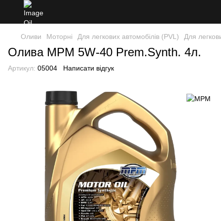
Оливи
Моторні
Для легкових автомобілів (PVL)
Для легков
Олива MPM 5W-40 Prem.Synth. 4л.
Артикул:
05004
Написати відгук