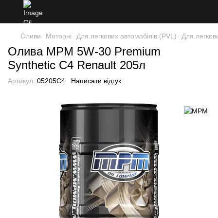
Оливи
Моторні
Для легкових автомобілів (PVL)
Для легков
Олива MPM 5W-30 Premium
Synthetic C4 Renault 205л
Артикул:
05205C4
Написати відгук