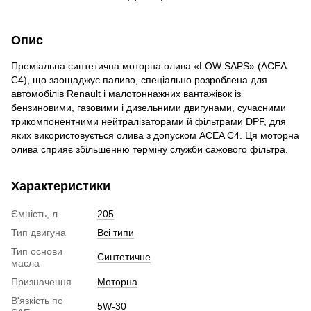
Опис
Преміальна синтетична моторна олива «LOW SAPS» (ACEA
C4), що заощаджує паливо, спеціально розроблена для
автомобілів Renault і малотоннажних вантажівок із
бензиновими, газовими і дизельними двигунами, сучасними
трикомпонентними нейтралізаторами й фільтрами DPF, для
яких використовується олива з допуском ACEA C4. Ця моторна
олива сприяє збільшенню терміну служби сажового фільтра.
Характеристики
Ємність, л.
205
Тип двигуна
Всі типи
Тип основи
Синтетичне
масла
Призначення
Моторна
В'язкість по
5W-30