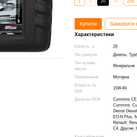
1
5
20
60
205
Купити
Замовити
Характеристики
Ємність, л.
20
Тип двигуна
Дизель
,
Тур
Тип основи
Мінеральне
масла
Призначення
Моторна
В'язкість по
15W-40
SAE
Допуски ОЕМ
Cummins CE
Cummins: C
Detroit Diese
EO-N Plus
,
M
Renault: Ren
C4
,
Другие: 
Классификация