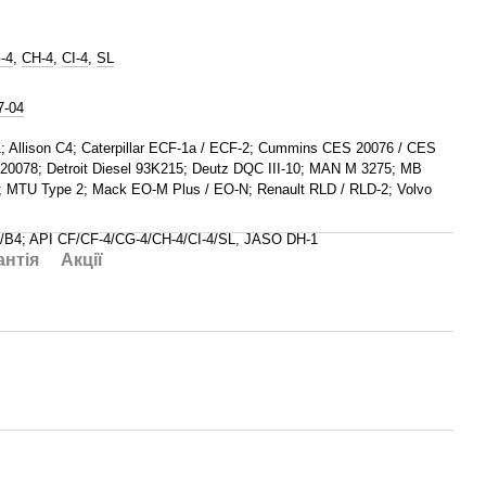
-4
,
CH-4
,
CI-4
,
SL
7-04
; Allison C4; Caterpillar ECF-1a / ECF-2; Cummins CES 20076 / CES
20078; Detroit Diesel 93K215; Deutz DQC III-10; MAN M 3275; MB
1; MTU Type 2; Mack EO-M Plus / EO-N; Renault RLD / RLD-2; Volvo
/B4; API CF/CF-4/CG-4/CH-4/CI-4/SL, JASO DH-1
антія
Акції