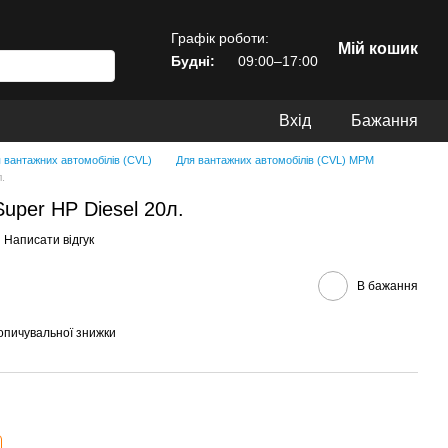
Графік роботи:
Мій кошик
Будні:
09:00–17:00
Вхід
Бажання
 вантажних автомобілів (CVL)
Для вантажних автомобілів (CVL) MPM
.
per HP Diesel 20л.
Написати відгук
В бажання
опичувальної знижки