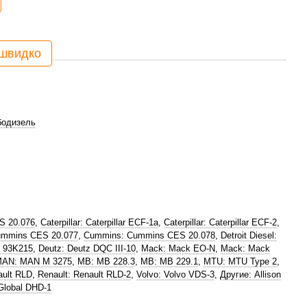
 швидко
бодизель
S 20.076
,
Caterpillar: Caterpillar ECF-1a
,
Caterpillar: Caterpillar ECF-2
,
ummins CES 20.077
,
Cummins: Cummins CES 20.078
,
Detroit Diesel:
l 93K215
,
Deutz: Deutz DQC III-10
,
Mack: Mack EO-N
,
Mack: Mack
AN: MAN M 3275
,
MB: MB 228.3
,
MB: MB 229.1
,
MTU: MTU Type 2
,
ault RLD
,
Renault: Renault RLD-2
,
Volvo: Volvo VDS-3
,
Другие: Allison
Global DHD-1