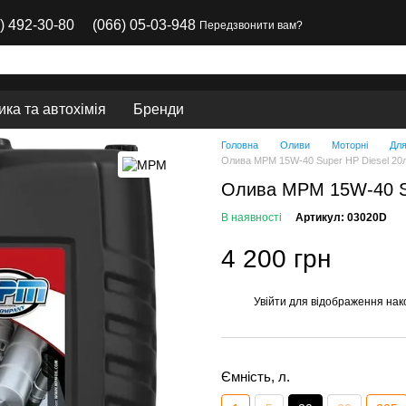
) 492-30-80
(066) 05-03-948
Передзвонити вам?
ка та автохімія
Бренди
Головна
Оливи
Моторні
Для
Олива MPM 15W-40 Super HP Diesel 20л
Олива MPM 15W-40 Su
В наявності
Артикул: 03020D
4 200 грн
Увійти
для відображення нак
%
Ємність, л.