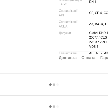
DH-1
JASO
Специфікації
CF
,
CF-4
,
CG
API
Специфікації
A3
,
B4-04
,
E
ACEA
Допуски
Global DHD-1
20077 / CES 
228.3 / 229.
VDS-3
Специфікації
ACEA E7, A3
Доставка
Оплата
Гар