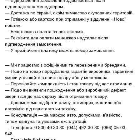
— Відправлення замовлення здійснюється після
підтвердження менеджером.
— Доставка по Україні, окрім тимчасово окупованих територій.
— Готівкою або карткою при отриманні у відділенні «Нової
пошти».
— Безготівкова оплата за реквізитами.
— Реквізити для оплати менеджер надсилає після
підтвердження замовлення.
— У призначенні платежу вкажіть номер замовлення.
— Ми працюємо з офіційними та перевіреними брендами.
— Якщо на товар передбачена гарантія виробника, гарантійні
умови уточнюйте в описі товару або у менеджера.
— Перевіряйте комплектність і стан товару під час отримання.
— Якщо ви виявили пошкодження або виробничий дефект,
зверніться до нас одразу після отримання товару.
— Допоможемо підібрати оливу, антифриз, мастило або
автохімію під ваше авто чи техніку.
— Консультація — за маркою авто, допусками, в’язкістю,
типом двигуна та умовами експлуатації.
— Телефони: 0 800 40 30 80, (044) 492-30-80, (066) 05-03-
948.
— Email: info@ioi.com.ua