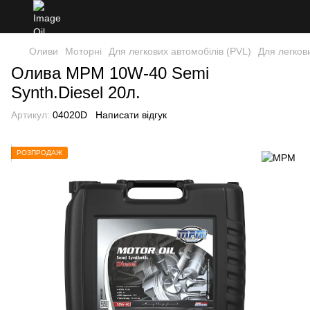
Оливи
Моторні
Для легкових автомобілів (PVL)
Для легков
Олива MPM 10W-40 Semi
Synth.Diesel 20л.
Артикул:
04020D
Написати відгук
РОЗПРОДАЖ