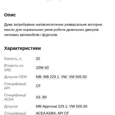
Опис
Дуже затребуване напівсинтетичне універсальне моторне
масло для нормальних умов роботи дизельних двигунів
легкових автомобілів і фургонів.
Характеристики
Ємність, л.
20
В'язкість по
10W-40
SAE
Допуски ОЕМ
MB: MB 229.1
,
VW: VW 505.00
Специфікації
CF
API
Специфікації
A3
,
B4
ACEA
Допуски
MB-Approval 229.1; VW 505.00
Специфікації
ACEA A3/B4; API CF