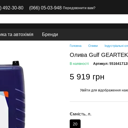
) 492-30-80
(066) 05-03-948
Передзвонити вам?
ка та автохімія
Бренди
Головна
Оливи
Індустріальні о
Олива Gulf GEARTEK
В наявності
Артикул: 551641712
5 919 грн
Увійти
для відображення нак
%
Ємність, л.
20