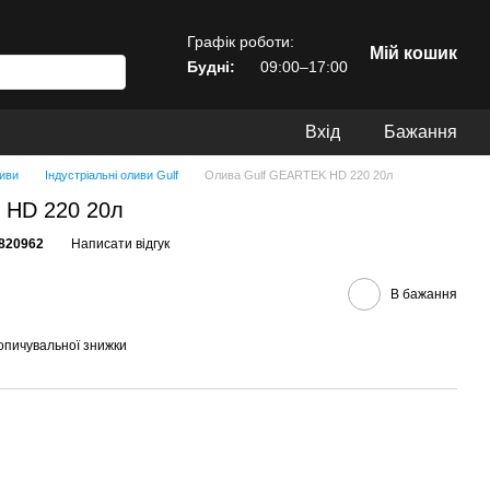
Графік роботи:
Мій кошик
Будні:
09:00–17:00
Вхід
Бажання
ливи
Індустріальні оливи Gulf
Олива Gulf GEARTEK HD 220 20л
 HD 220 20л
820962
Написати відгук
В бажання
опичувальної знижки