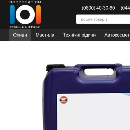
Перейти до основного контенту
(0800) 40-30-80
(044
Оливи
Мастила
Технічні рідини
Автокосмети