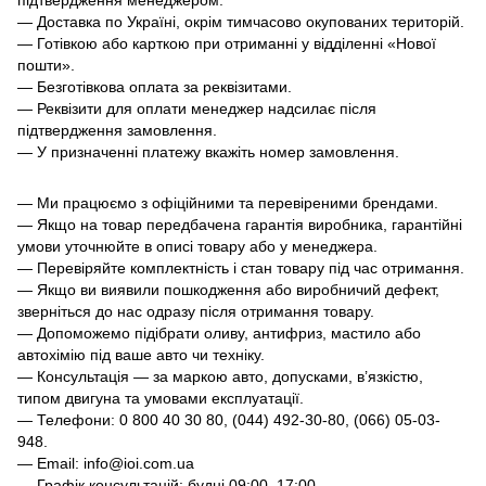
— Доставка по Україні, окрім тимчасово окупованих територій.
— Готівкою або карткою при отриманні у відділенні «Нової
пошти».
— Безготівкова оплата за реквізитами.
— Реквізити для оплати менеджер надсилає після
підтвердження замовлення.
— У призначенні платежу вкажіть номер замовлення.
— Ми працюємо з офіційними та перевіреними брендами.
— Якщо на товар передбачена гарантія виробника, гарантійні
умови уточнюйте в описі товару або у менеджера.
— Перевіряйте комплектність і стан товару під час отримання.
— Якщо ви виявили пошкодження або виробничий дефект,
зверніться до нас одразу після отримання товару.
— Допоможемо підібрати оливу, антифриз, мастило або
автохімію під ваше авто чи техніку.
— Консультація — за маркою авто, допусками, в’язкістю,
типом двигуна та умовами експлуатації.
— Телефони: 0 800 40 30 80, (044) 492-30-80, (066) 05-03-
948.
— Email: info@ioi.com.ua
— Графік консультацій: будні 09:00–17:00.