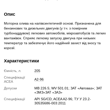
Опис
Моторна олива на напівсинтетичній основі. Призначена для
бензинових та дизельних двигунів (у т.ч. з помірним
турбонаддувом) легкових автомобілів, мікроавтобусів та легких
вантажівок. Сприяє легкому запуску двигуна при низьких
температур та забезпечує його надійний захист від зносу та
корозії.
Характеристики
Ємність, л.
205
Специфікації
A2-96
ACEA
Допуски
MB 226.5; WV 501.01; ЗАТ «Автоваз»; ЗАТ
«ЗМЗ»ЗАТ «ЗАЗ»
Специфікації
API SG/СD; ACEA A2-96; ТУ У 23.2-
30535686-003:2011