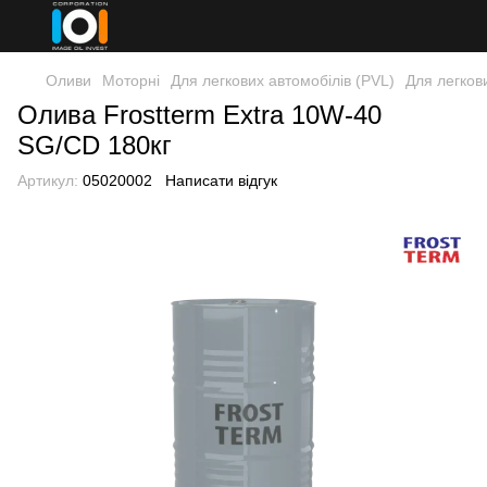
Оливи
Моторні
Для легкових автомобілів (PVL)
Для легков
Олива Frostterm Extra 10W-40
SG/CD 180кг
Артикул:
05020002
Написати відгук